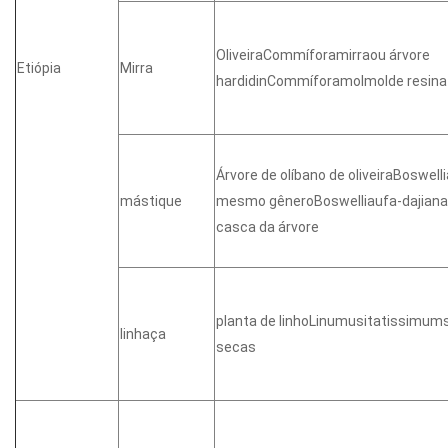
OliveiraCommíforamirraou árvore
Etiópia
Mirra
hardidinCommíforamolmolde resina
Árvore de olíbano de oliveiraBoswelli
mástique
mesmo gêneroBoswelliaufa-dajiana
casca da árvore
planta de linhoLinumusitatissimu
linhaça
secas