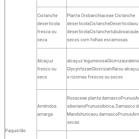
Cistanche
Planta Orobanchiaceae Cistanche
deserticola
deserticolaCistancheDeserticolaou
fresca ou
deserticolaCistanchetubulosacaule
seca
secos com folhas escamosas
Alcaçuz
alcaçuz leguminosaGlicirrizauralens
fresco ou
GlycyrrhizaeGlicirrizainflarou alcaçu
seco
e rizomas frescos ou secos
Rosaceae planta damascoPrunusA
Amêndoa
siberianoPrunussibirica, Damasco 
amarga
Mandshuricaou damascoPrunusAr
secas
Paquistão