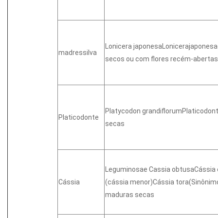
Lonicera japonesaLonicerajaponesa
madressilva
secos ou com flores recém-abertas
Platycodon grandiflorumPlaticodont
Platicodonte
secas
Leguminosae Cassia obtusaCássia o
Cássia
(cássia menor)Cássia tora(Sinôni
maduras secas