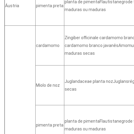
planta de pimentaFlautistanegrode
Áustria
pimenta preta
maduras ou maduras
Zingiber officinale cardamomo b
cardamomo
cardamomo branco javanêsAmomu
maduras secas
Juglandaceae planta nozJuglansr
Miolo de noz
secas
planta de pimentaFlautistanegrode
pimenta preta
maduras ou maduras