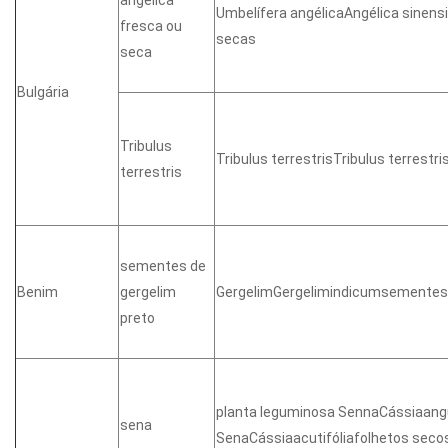
Umbelífera angélicaAngélica sinens
fresca ou
secas
seca
Bulgária
Tribulus
Tribulus terrestrisTribulus terrest
terrestris
sementes de
Benim
gergelim
GergelimGergelimindicumsementes
preto
planta leguminosa SennaCássiaangu
sena
SenaCássiaacutifóliafolhetos seco