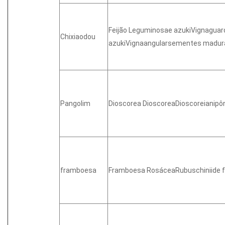
Feijão Leguminosae azukiVignaguar
Chixiaodou
azukiVignaangularsementes madur
Pangolim
Dioscorea DioscoreaDioscoreianipô
framboesa
Framboesa RosáceaRubuschiniide f