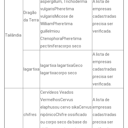
aspergillum, Trichoderma
A lista de
vulgarisPheretima
empresas
Dragão
vulgarisMicose de
cadastradas
da Terra
WilliamPheretima
precisa ser
guillelmiou
verificada.
Tailândia
CtenophoraPheretima
pectiniferacorpo seco
A lista de
empresas
lagartixa lagartixaGeco
lagartixa
cadastradas
lagartixacorpo seco
precisa ser
verificada.
Cervídeos Veados
VermelhosCervus
A lista de
elaphusou cervo sikaCervus
empresas
chifres
nipônicoChifre ossificado
cadastradas
ou corpo seco da base do
precisa ser