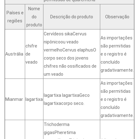
Nome
Países e
do
Descrição do produto
Observação
regiões
produto
Cervídeos sikaCervus
As importações
nipônicoou veado
chifre
são permitidas
vermelhoCervus elaphusO
Austrália
de
e o registro é
corpo seco dos jovens
veado
concluído
chifres não ossificados de
gradativamente.
um veado
As importações
são permitidas
lagartixa lagartixaGeco
Mianmar
lagartixa
e o registro é
lagartixacorpo seco.
concluído
gradativamente.
Trichoderma
gigasPheretima