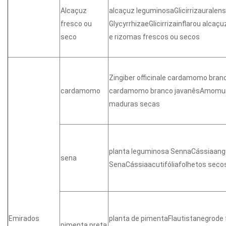
Alcaçuz
alcaçuz leguminosaGlicirrizauralens
fresco ou
GlycyrrhizaeGlicirrizainflarou alcaçu
seco
e rizomas frescos ou secos
Zingiber officinale cardamomo b
cardamomo
cardamomo branco javanêsAmomu
maduras secas
planta leguminosa SennaCássiaangu
sena
SenaCássiaacutifóliafolhetos seco
Emirados
planta de pimentaFlautistanegrode
pimenta preta