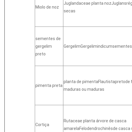
Juglandaceae planta nozJuglansr
Miolo de noz
secas
sementes de
gergelim
GergelimGergelimindicumsementes
preto
planta de pimentaFlautistapretode
pimenta preta
maduras ou maduras
Rutaceae planta árvore de casca
Cortiça
amarelaFelodendrochinêsde casca 