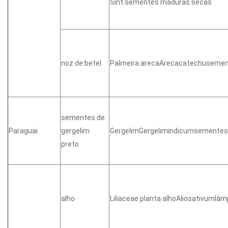
Sint.sementes maduras secas
noz de betel
Palmeira arecaArecacatechuseme
sementes de
Paraguai
gergelim
GergelimGergelimindicumsementes
preto
alho
Liliaceae planta alhoAliosativumlâ