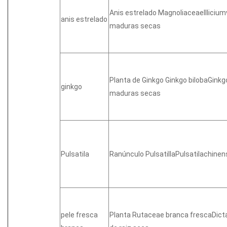
Anis estrelado MagnoliaceaeIlliciu
anis estrelado
maduras secas
Planta de Ginkgo Ginkgo bilobaGin
ginkgo
maduras secas
Pulsatila
Ranúnculo PulsatillaPulsatilachinen
pele fresca
Planta Rutaceae branca frescaDic