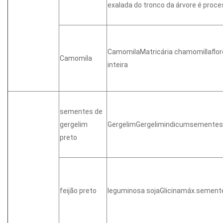
exalada do tronco da árvore é proce
CamomilaMatricária chamomillaflo
Camomila
inteira
sementes de
gergelim
GergelimGergelimindicumsementes
preto
feijão preto
leguminosa sojaGlicinamáx.semen