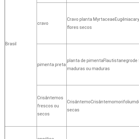
Cravo planta MyrtaceaeEugêniacary
cravo
flores secos
Brasil
planta de pimentaFlautistanegrode
pimenta preta
maduras ou maduras
Crisântemos
CrisântemoCrisântemomorifoliumde 
frescos ou
secas
secos
angélica