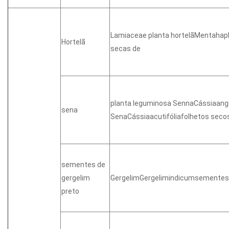
Lamiaceae planta hortelãMentahapl
Hortelã
secas de
planta leguminosa SennaCássiaangu
sena
SenaCássiaacutifóliafolhetos seco
sementes de
gergelim
GergelimGergelimindicumsementes
preto