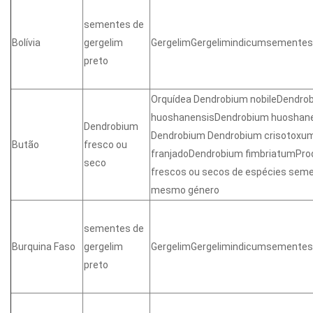
sementes de
Bolívia
gergelim
GergelimGergelimindicumsementes
preto
Orquídea Dendrobium nobileDendrob
huoshanensisDendrobium huoshane
Dendrobium
Dendrobium Dendrobium crisotoxu
Butão
fresco ou
franjadoDendrobium fimbriatumProd
seco
frescos ou secos de espécies seme
mesmo género
sementes de
Burquina Faso
gergelim
GergelimGergelimindicumsementes
preto