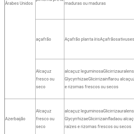
Árabes Unidos
maduras ou maduras
açafrão
Açafrão planta írisAçafrãosativuse
Alcaçuz
alcaçuz leguminosaGlicirrizauralens
fresco ou
GlycyrrhizaeGlicirrizainflarou alcaçu
seco
e rizomas frescos ou secos
Alcaçuz
alcaçuz leguminosaGlicirrizauralens
Azerbaijão
fresco ou
GlycyrrhizaeGlicirrizainfladaou alca
seco
raízes e rizomas frescos ou secos