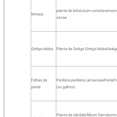
planta de linhoLinum usitatissim
linhaça
secas
Ginkgo biloba
Planta de Ginkgo Ginkgo bilobaGink
Folhas de
Perillata perillata LamiaceaePerila
perila
(ou galhos)
Planta de sândaloÁlbum Santalumce