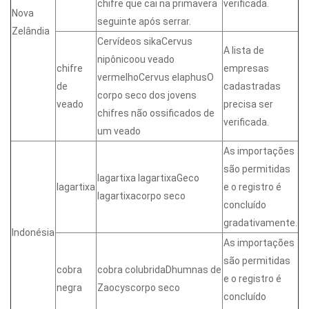
chifre que cai na primavera
verificada.
Nova
seguinte após serrar.
Zelândia
Cervídeos sikaCervus
A lista de
nipônicoou veado
chifre
empresas
vermelhoCervus elaphusO
de
cadastradas
corpo seco dos jovens
veado
precisa ser
chifres não ossificados de
verificada.
um veado
As importações
são permitidas
lagartixa lagartixaGeco
lagartixa
e o registro é
lagartixacorpo seco
concluído
gradativamente.
Indonésia
As importações
são permitidas
cobra
cobra colubridaDhumnas de
e o registro é
negra
Zaocyscorpo seco
concluído