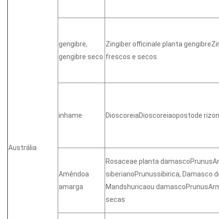
gengibre,
Zingiber officinale planta gengibreZ
gengibre seco
frescos e secos
inhame
DioscoreiaDioscoreiaopostode riz
Austrália
Rosaceae planta damascoPrunusA
Amêndoa
siberianoPrunussibirica, Damasco 
amarga
Mandshuricaou damascoPrunusAr
secas