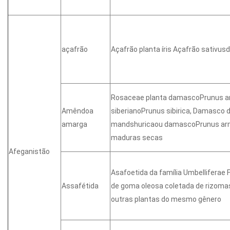
açafrão
Açafrão planta íris Açafrão sativus
Rosaceae planta damascoPrunus a
Amêndoa
siberianoPrunus sibirica, Damasco
amarga
mandshuricaou damascoPrunus a
maduras secas
Afeganistão
Asafoetida da família Umbelliferae 
Assafétida
de goma oleosa coletada de rizomas
outras plantas do mesmo gênero