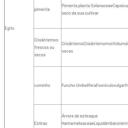
Pimenta planta SolanaceaeCapsicu
pimenta
seco da sua cultivar
Egito
Crisântemos
CrisântemoCrisântemomorifoliumde 
frescos ou
secas
secos
cominho
Funcho UmbelíferaFoenículovulgar
Árvore de estiraque
Estirax
HamamelisaceaeLiquidâmbarorient