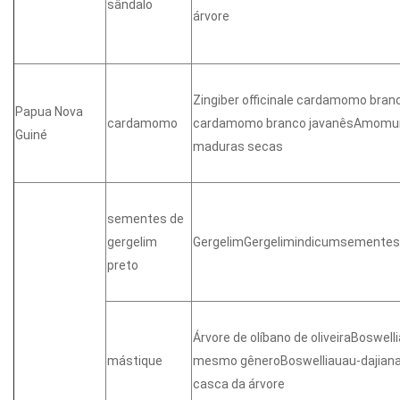
sândalo
árvore
Zingiber officinale cardamomo b
Papua Nova
cardamomo
cardamomo branco javanêsAmomu
Guiné
maduras secas
sementes de
gergelim
GergelimGergelimindicumsementes
preto
Árvore de olíbano de oliveiraBoswelli
mástique
mesmo gêneroBoswelliauau-dajiana
casca da árvore