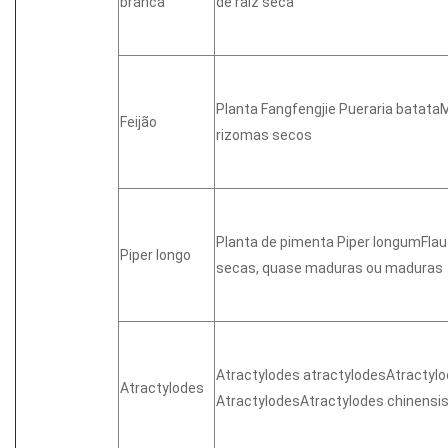
branca
de raiz seca
Planta Fangfengjie Pueraria batat
Feijão
rizomas secos
Planta de pimenta Piper longumFlau
Piper longo
secas, quase maduras ou maduras
Atractylodes atractylodesAtractyl
Atractylodes
AtractylodesAtractylodes chinensi