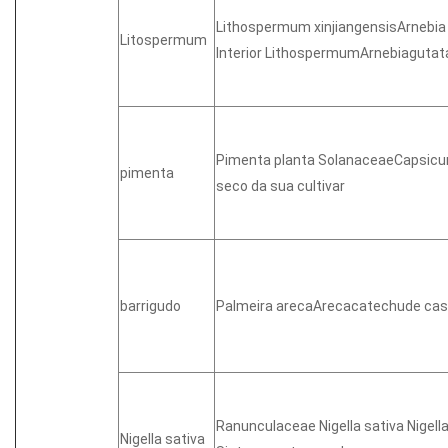
Lithospermum xinjiangensisArnebi
Litospermum
Interior LithospermumArnebiagutat
Pimenta planta SolanaceaeCapsicu
pimenta
seco da sua cultivar
barrigudo
Palmeira arecaArecacatechude ca
Ranunculaceae Nigella sativa Nigella
Nigella sativa