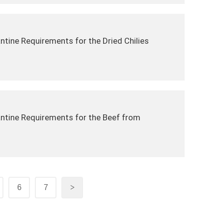
ntine Requirements for the Dried Chilies
antine Requirements for the Beef from
6
7
>