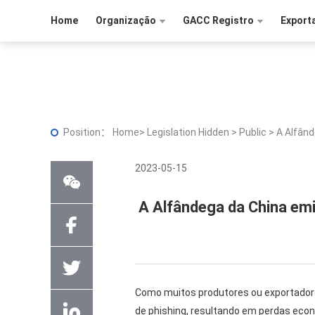
Home
Organização
GACC Registro
Export
Position：
Home
>
Legislation Hidden
>
Public
>
A Alfând
2023-05-15
A Alfândega da China emit
Como muitos produtores ou exportadores
de phishing, resultando em perdas ec